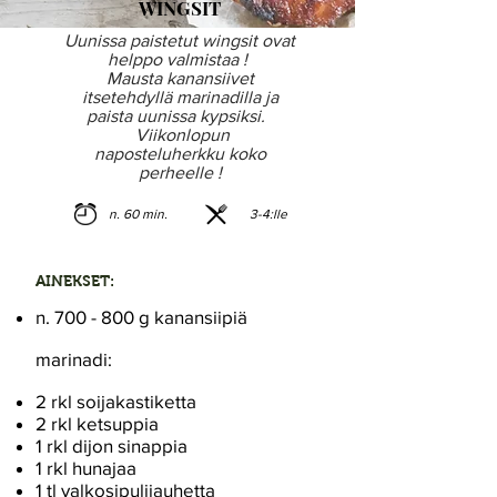
WINGSIT
Uunissa paistetut wingsit ovat
helppo valmistaa !
Mausta kanansiivet
itsetehdyllä marinadilla ja
paista uunissa kypsiksi.
Viikonlopun
naposteluherkku koko
perheelle !
n. 60 min.
3-4:lle
AINEKSET:
n. 700 - 800 g kanansiipiä
marinadi:
2 rkl soijakastiketta
2 rkl ketsuppia
1 rkl dijon sinappia
1 rkl hunajaa
1 tl valkosipulijauhetta