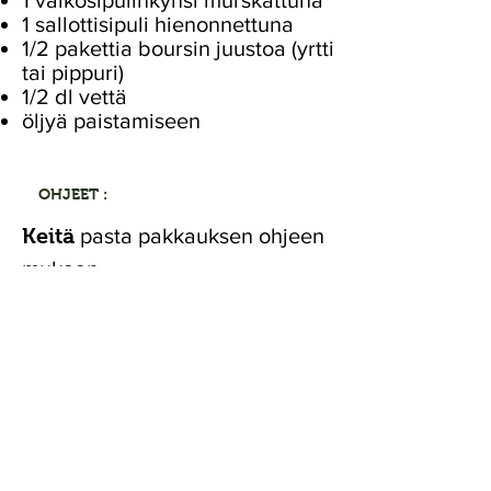
1 valkosipulinkynsi murskattuna
1 sallottisipuli hienonnettuna
1/2 pakettia boursin juustoa (yrtti
tai pippuri)
1/2 dl vettä
öljyä paistamiseen
OHJEET :
Keitä
pasta pakkauksen ohjeen
mukaan.
Kuullota
sipulia ja valkosipulia
pannulla minuutti pari.
Lisää
herkkusienet ja broccolini
ja paista muutama minuutti.
Lisää
boursin juusto ja vesi ja
anna hautua kannen alla n. 5