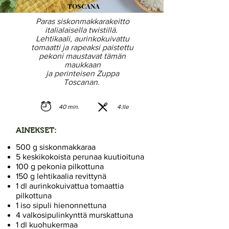
TOSCANA
Paras siskonmakkarakeitto
italialaisella twistillä. ​
Lehtikaali, aurinkokuivattu
tomaatti ja rapeaksi paistettu
pekoni maustavat tämän
maukkaan
ja perinteisen Zuppa
Toscanan.
40 min.
4:lle
AINEKSET:
500 g siskonmakkaraa
5 keskikokoista perunaa kuutioituna
100 g pekonia pilkottuna
150 g lehtikaalia revittynä
1 dl aurinkokuivattua tomaattia
pilkottuna
1 iso sipuli hienonnettuna
4 valkosipulinkynttä murskattuna
1 dl kuohukermaa