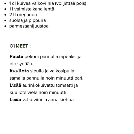
1 dl kuivaa valkoviiniä (voi jättää pois)
1 l valmista kanalientä
2 tl oreganoa
suolaa ja pippuria
parmesaanijuustoa
OHJEET :
Paista
pekoni pannulla rapeaksi ja
ota syrjään.
Kuullota
sipulia ja valkosipulia
samalla pannulla noin minuutti pari.
Lisää
aurinkokuivattu tomaatti ja
kuullota vielä noin minuutti.
Lisää
valkoviini ja anna kiehua
kunnes valkoviiniä on noin puolet
jäljellä.
Lisää
kanaliemi ja mausteet ja anna
kiehahtaa.