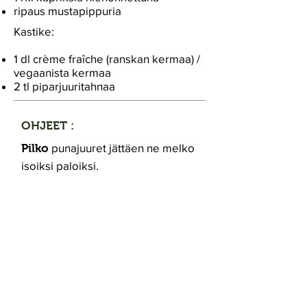
ripaus mustapippuria
Kastike:
1 dl crème fraîche (ranskan kermaa) /
vegaanista kermaa
2 tl piparjuuritahnaa
OHJEET :
punajuuret jättäen ne melko
Pilko
isoiksi paloiksi.
punajuuret uunivuokaan ja
Laita
ripottele päälle oliiviöljyä.
punajuuria 200 asteessa
Paahda
n. 20 minuuttia, kunnes pehmeitä.
Anna jäähtyä.
punajuuret veitsellä tai
Hienonna
tehosekoittimessa varovasti ajaen
pieniksi kuutioiksi.