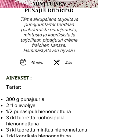
MINTTUINEN
PUNAJUURITARTAR
Tämä alkupalana tarjoiltava
punajuuritartar tehdään
paahdetuista punajuurista,
mintusta ja kapriksista ja
tarjoillaan piparjuuri crème
fraîchen kanssa.
Hämmästyttävän hyvää !
40 min.
2:lle
AINEKSET :
Tartar:
300 g punajuuria
2 tl oliiviöljyä
1/2 punasipuli hienonnettuna
3 rkl tuoretta ruohosipulia
hienonnettuna
3 rkl tuoretta minttua hienonnettuna
1 rkl kapriksia hienonnettuna