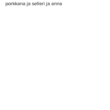
porkkana ja selleri ja anna
hautua muutama minuutti
välillä sekoittaen.
Lisää
kavisliemi, suola,
pippuri, sitruunamehu ja
timjami, ja anna hautua
miedolla lämmöllä n. 30-40
minuuttia kunnes kasvikset
ovat pehmenneet.
Lisää
valkopavut ja anna vielä
hautua n. 5 minuuttia.
Koristele
annokset
smetanalla, suolakurkulla ja
tillillä ja tarjoile.