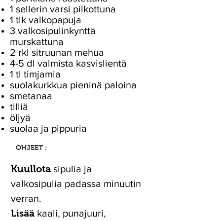
1 sellerin varsi pilkottuna
1 tlk valkopapuja
3 valkosipulinkynttä
murskattuna
2 rkl sitruunan mehua
4-5 dl valmista kasvislientä
1 tl timjamia
suolakurkkua pieninä paloina
smetanaa
tilliä
öljyä
suolaa ja pippuria
OHJEET :
Kuullota
sipulia ja
valkosipulia padassa minuutin
verran.
Lisää
kaali, punajuuri,