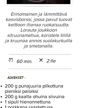
Erinomainen ja lämmittävä
kasvisborssi, jossa pavut tuovat
keittoon ihanaa ruokaisuutta.
Lorauta joukkoon
sitruunamehua, koristele tilillä
ja kruunaa annos suolakurkuilla
ja smetanalla.
2:lle
60 min.
AINEKSET :
200 g punajuuria pilkottuna
pieniksi paloiksi
200 g kaalta ohuina siivuina
1 sipuli hienonnettuna
1 porkkana raastettuna