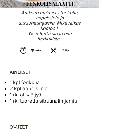
FENKOLISALAATTI
Aniksen makuista fenkolia,
appelsiinia ja
sitruunatimjamia. Mikä raikas
kombo !
Yksinkertaista ja niin
herkullista !
2:lle
15 min.
AINEKSET:
1 kpl fenkolia
2 kpl appelsiiniä
1 rkl oliiviöljyä
1 rkl tuoretta sitruunatimjamia
OHJEET :