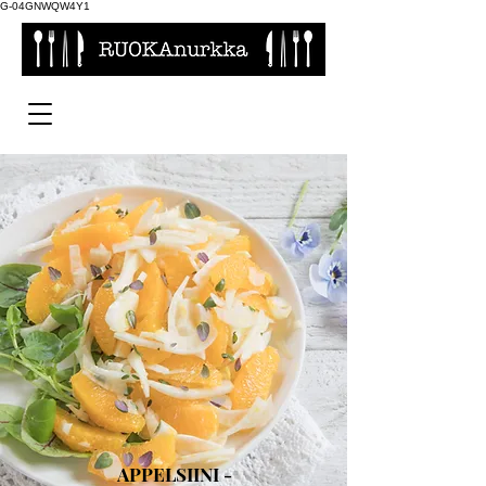
G-04GNWQW4Y1
APPELSIINI -